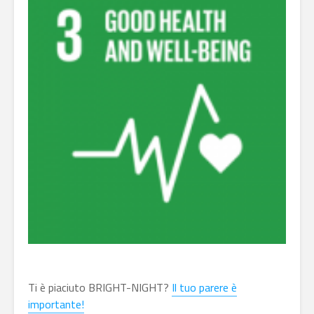
Ti è piaciuto BRIGHT-NIGHT?
Il tuo parere è
importante!