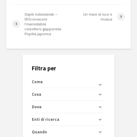
Ospiti indesiderati –
Un mare di luce e
(Ri)conoscere
musica
l’inarrestabile
coleottero giapponese
Popillia japonica
Filtra per
Come
Cosa
Dove
Enti di ricerca
Quando