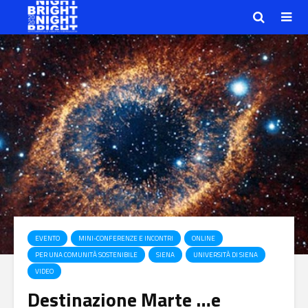
EVENTO
MINI-CONFERENZE E INCONTRI
ONLINE
PER UNA COMUNITÀ SOSTENIBILE
SIENA
UNIVERSITÀ DI SIENA
VIDEO
Destinazione Marte …e