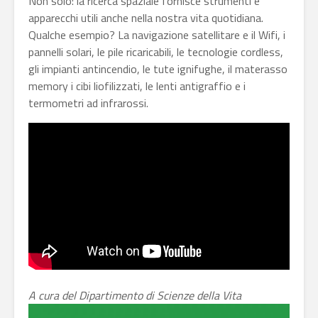
Non solo: la ricerca spaziale fornisce strumenti e
apparecchi utili anche nella nostra vita quotidiana.
Qualche esempio? La navigazione satellitare e il Wifi, i
pannelli solari, le pile ricaricabili, le tecnologie cordless,
gli impianti antincendio, le tute ignifughe, il materasso
memory i cibi liofilizzati, le lenti antigraffio e i
termometri ad infrarossi.
A cura del Dipartimento di Scienze della Vita