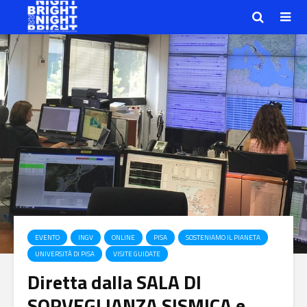
EVENTO
INGV
ONLINE
PISA
SOSTENIAMO IL PIANETA
UNIVERSITÀ DI PISA
VISITE GUIDATE
Diretta dalla SALA DI
SORVEGLIANZA SISMICA e