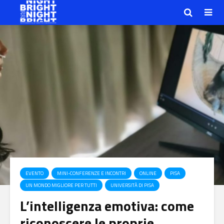
EVENTO
MINI-CONFERENZE E INCONTRI
ONLINE
PISA
UN MONDO MIGLIORE PER TUTTI
UNIVERSITÀ DI PISA
L’intelligenza emotiva: come
riconoscere le proprie