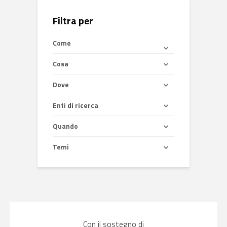
Filtra per
Come
Cosa
Dove
Enti di ricerca
Quando
Temi
Con il sostegno di