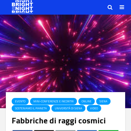
EVENTO
MINI-CONFERENZE E INCONTRI
ONLINE
SIENA
SOSTENIAMO IL PIANETA
UNIVERSITÀ DI SIENA
VIDEO
Fabbriche di raggi cosmici