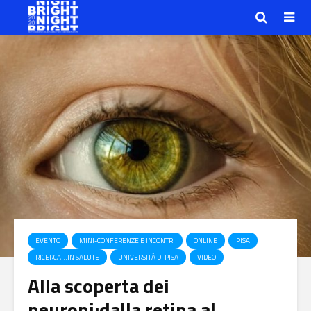
EVENTO
MINI-CONFERENZE E INCONTRI
ONLINE
PISA
RICERCA…IN SALUTE
UNIVERSITÀ DI PISA
VIDEO
Alla scoperta dei
neuroni:dalla retina al