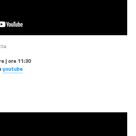
tta:
e | ore 11:30
su
youtube