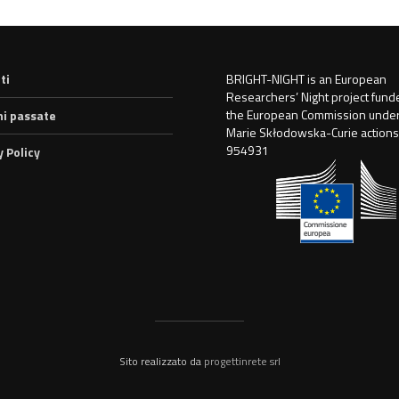
ti
BRIGHT-NIGHT is an European
Researchers’ Night project fund
the European Commission under
ni passate
Marie Skłodowska-Curie actions
954931
y Policy
Sito realizzato da
progettinrete srl