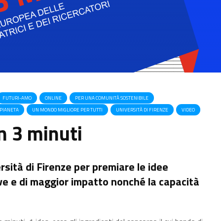
FUTURI-AMO
ONLINE
PER UNA COMUNITÀ SOSTENIBILE
 PIANETA
UN MONDO MIGLIORE PER TUTTI
UNIVERSITÀ DI FIRENZE
VIDEO
n 3 minuti
ersità di Firenze per premiare le idee
ive e di maggior impatto nonché la capacità