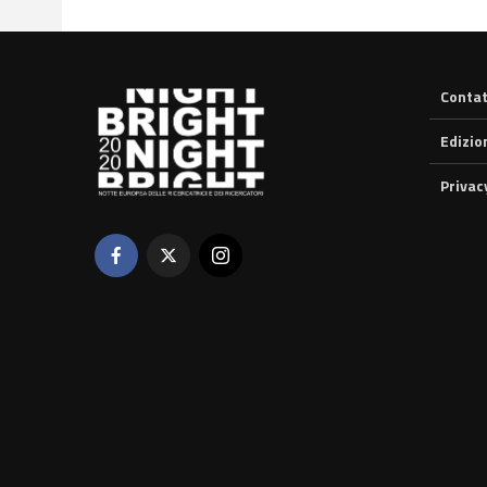
Contat
Edizio
Privac