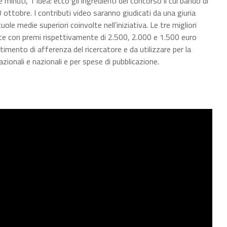
 minuti, 1 idea: ecco gli ingredienti del concorso il cui bando di
0 ottobre. I contributi video saranno giudicati da una giuria
le medie superiori coinvolte nell’iniziativa. Le tre migliori
e con premi rispettivamente di 2.500, 2.000 e 1.500 euro
imento di afferenza del ricercatore e da utilizzare per la
zionali e nazionali e per spese di pubblicazione.