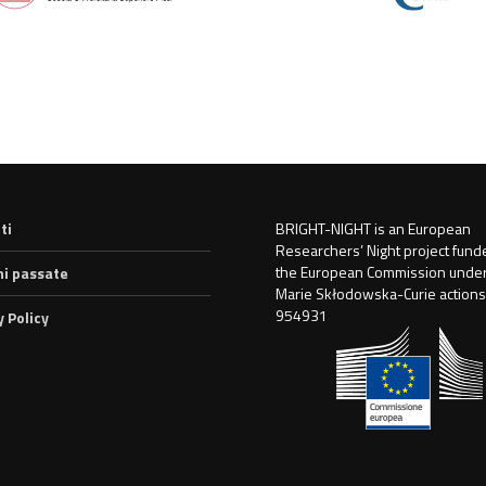
ti
BRIGHT-NIGHT is an European
Researchers’ Night project fund
the European Commission under
ni passate
Marie Skłodowska-Curie actions
954931
y Policy