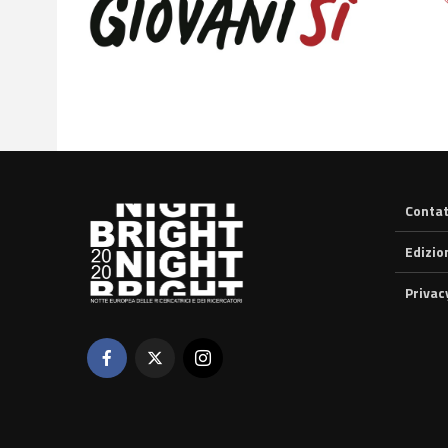
Contat
Edizio
Privac