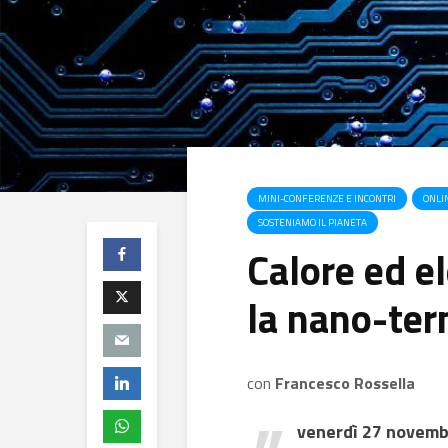
MINI-CONFERENZE E INCONTRI
ONLI
SOSTENIAMO IL PIANETA
Calore ed el
la nano-ter
con
Francesco Rossella
venerdì 27 novembr