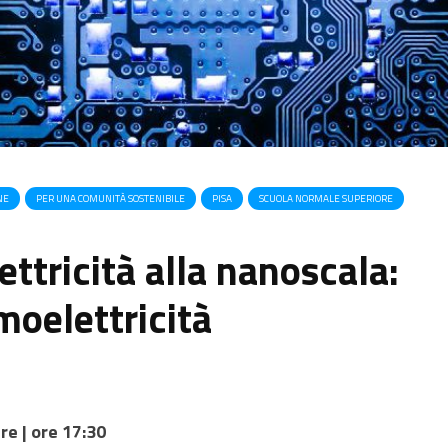
NE
PER UNA COMUNITÀ SOSTENIBILE
PISA
SCUOLA NORMALE SUPERIORE
ettricità alla nanoscala:
moelettricità
e | ore 17:30