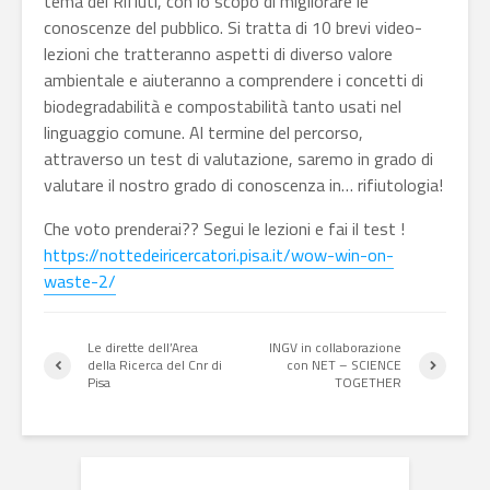
tema dei Rifiuti, con lo scopo di migliorare le
conoscenze del pubblico. Si tratta di 10 brevi video-
lezioni che tratteranno aspetti di diverso valore
ambientale e aiuteranno a comprendere i concetti di
biodegradabilità e compostabilità tanto usati nel
linguaggio comune. Al termine del percorso,
attraverso un test di valutazione, saremo in grado di
valutare il nostro grado di conoscenza in… rifiutologia!
Che voto prenderai?? Segui le lezioni e fai il test !
https://nottedeiricercatori.pisa.it/wow-win-on-
waste-2/
Le dirette dell’Area
INGV in collaborazione
della Ricerca del Cnr di
con NET – SCIENCE
Pisa
TOGETHER