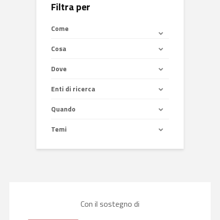
Filtra per
Come
Cosa
Dove
Enti di ricerca
Quando
Temi
Con il sostegno di