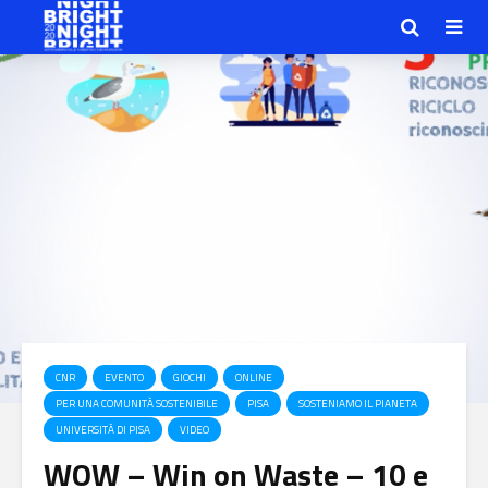
CNR
EVENTO
GIOCHI
ONLINE
PER UNA COMUNITÀ SOSTENIBILE
PISA
SOSTENIAMO IL PIANETA
UNIVERSITÀ DI PISA
VIDEO
WOW – Win on Waste – 10 e