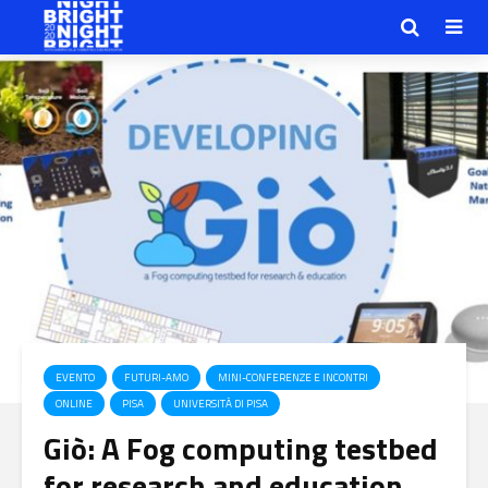
EVENTO
FUTURI-AMO
MINI-CONFERENZE E INCONTRI
ONLINE
PISA
UNIVERSITÀ DI PISA
Giò: A Fog computing testbed
for research and education