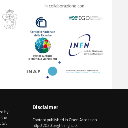
In collaborazione con
Disclaimer
ed by
 the
Content published in Open Access on
. GA
http://2020.bright-night.it/
.