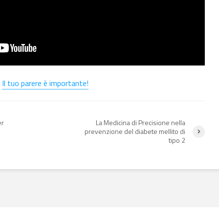
?
Il tuo parere è importante!
er
La Medicina di Precisione nella
prevenzione del diabete mellito di
tipo 2