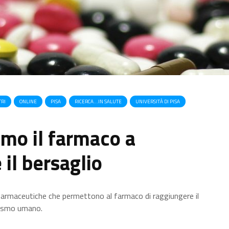
TRI
ONLINE
PISA
RICERCA…IN SALUTE
UNIVERSITÀ DI PISA
mo il farmaco a
il bersaglio
e farmaceutiche che permettono al farmaco di raggiungere il
anismo umano.