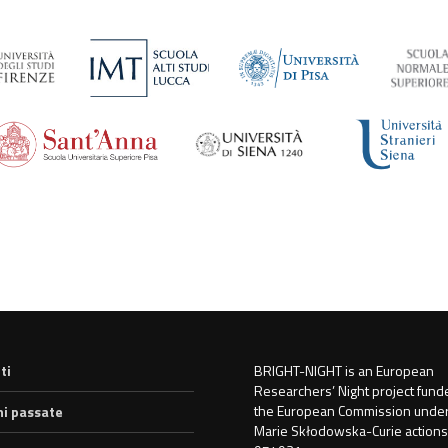
ti
BRIGHT-NIGHT is an European
Researchers’ Night project fund
the European Commission under
ni passate
Marie Skłodowska-Curie actions