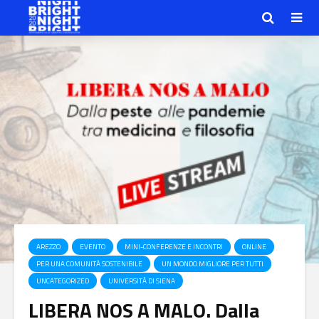
AREZZO
EVENTO
MINI-CONFERENZE E INCONTRI
ONLINE
PER UNA COMUNITÀ SOSTENIBILE
UN MONDO MIGLIORE PER TUTTI
UNCATEGORIZED
UNIVERSITÀ DI SIENA
LIBERA NOS A MALO. Dalla