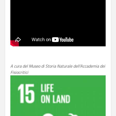
A cura del Museo di Storia Naturale dell’Accademia dei
Fisiocritici