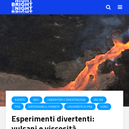
EVENTO
INGV
LABORATORI E DIMOSTRAZIONI
ONLINE
PISA
SOSTENIAMO IL PIANETA
UNIVERSITÀ DI PISA
VIDEO
Esperimenti divertenti:
vulcani e viscosità