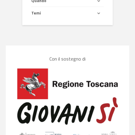
Quando
Temi
Con il sostegno di