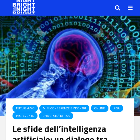
FUTURI-AMO
MINI-CONFERENZE E INCONTRI
ONLINE
PISA
PRE-EVENTO
UNIVERSITÀ DI PISA
Le sfide dell’intelligenza
artificiale: un dialogo tra