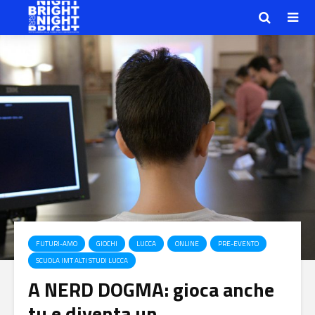
FUTURI-AMO
GIOCHI
LUCCA
ONLINE
PRE-EVENTO
SCUOLA IMT ALTI STUDI LUCCA
A NERD DOGMA: gioca anche
tu e diventa un