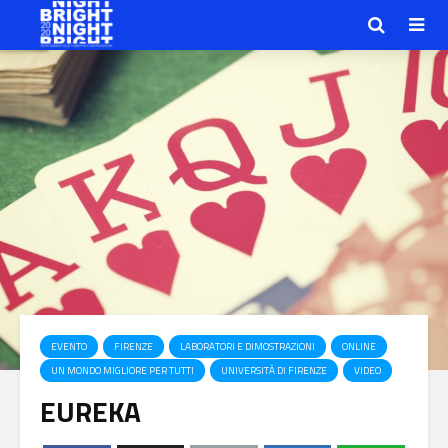
EVENTO
FIRENZE
LABORATORI E DIMOSTRAZIONI
ONLINE
UN MONDO MIGLIORE PER TUTTI
UNIVERSITÀ DI FIRENZE
VIDEO
EUREKA