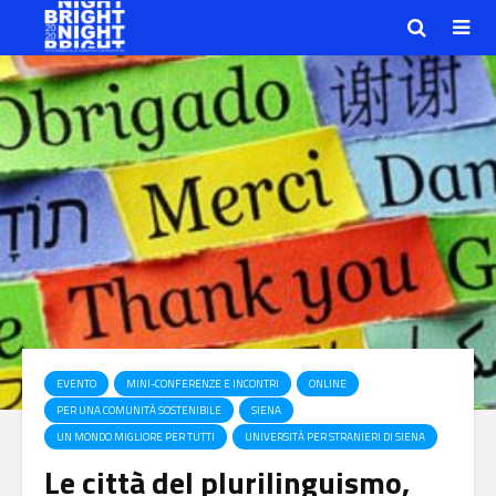
EVENTO
MINI-CONFERENZE E INCONTRI
ONLINE
PER UNA COMUNITÀ SOSTENIBILE
SIENA
UN MONDO MIGLIORE PER TUTTI
UNIVERSITÀ PER STRANIERI DI SIENA
Le città del plurilinguismo,