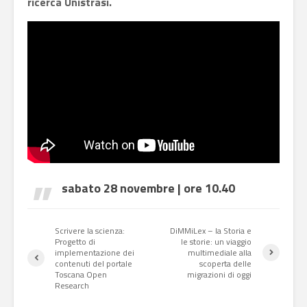
ricerca Unistrasi.
sabato 28 novembre | ore 10.40
Scrivere la scienza:
DiMMiLex – la Storia e
Progetto di
le storie: un viaggio
implementazione dei
multimediale alla
contenuti del portale
scoperta delle
Toscana Open
migrazioni di oggi
Research