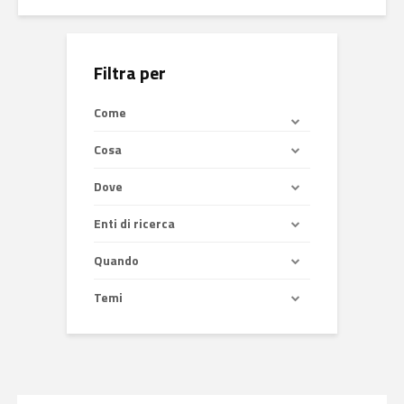
Filtra per
Come
Cosa
Dove
Enti di ricerca
Quando
Temi