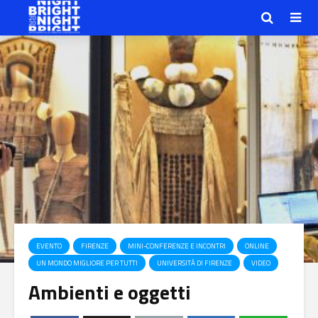
EVENTO
FIRENZE
MINI-CONFERENZE E INCONTRI
ONLINE
UN MONDO MIGLIORE PER TUTTI
UNIVERSITÀ DI FIRENZE
VIDEO
Ambienti e oggetti