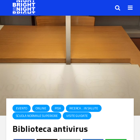
EVENTO
ONLINE
PISA
RICERCA…IN SALUTE
SCUOLA NORMALE SUPERIORE
VISITE GUIDATE
Biblioteca antivirus