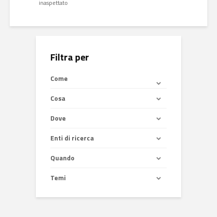
inaspettato
Filtra per
Come
Cosa
Dove
Enti di ricerca
Quando
Temi