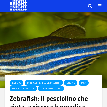
EVENTO
MINI-CONFERENZE E INCONTRI
ONLINE
PISA
RICERCA…IN SALUTE
UNIVERSITÀ DI PISA
Zebrafish: il pesciolino che
aiuta la ricerca biomedica