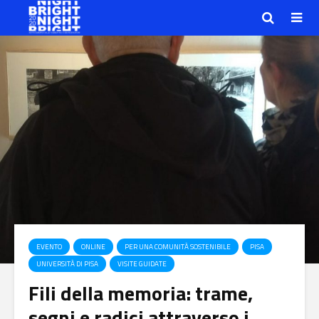
EVENTO
ONLINE
PER UNA COMUNITÀ SOSTENIBILE
PISA
UNIVERSITÀ DI PISA
VISITE GUIDATE
Fili della memoria: trame,
segni e radici attraverso i